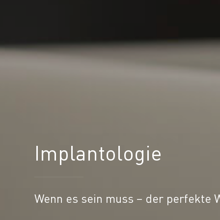
Implantologie
Wenn es sein muss – der perfekte 