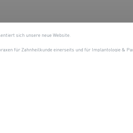
sentiert sich unsere neue Website.
raxen für Zahnheilkunde einerseits und für Implantologie & Pa
ues Erscheinungsbild gegeben, das unsere Philosophie – so fin
arodontologie
S