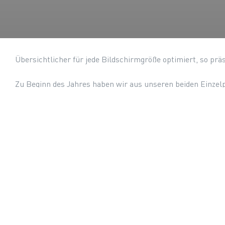
Übersichtlicher für jede Bildschirmgröße optimiert, so prä
Zu Beginn des Jahres haben wir aus unseren beiden Einzelp
gemacht. Mit unserem neuen Logo haben wir uns auch ein ne
Interview beim Jahreskongress P
Vorheriger Artikel