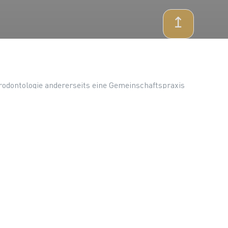
↥
rodontologie andererseits eine Gemeinschaftspraxis
den wir – noch deutlicher macht, als bisher.
amen, Knospen, Blumen
Nächster Artikel